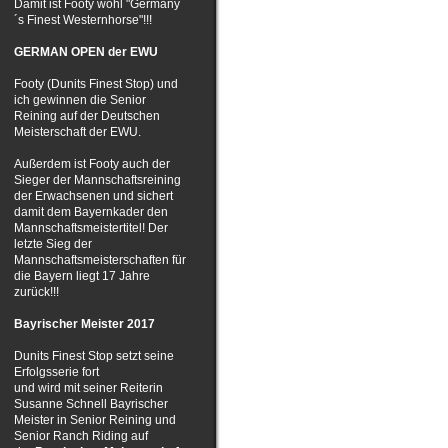
Damit ist Footy wohl "Germany
´s Finest Westernhorse"!!!
GERMAN OPEN der EWU
Footy (Dunits Finest Stop) und
ich gewinnen die Senior
Reining auf der Deutschen
Meisterschaft der EWU.
Außerdem ist Footy auch der
Sieger der Mannschaftsreining
der Erwachsenen und sichert
damit dem Bayernkader den
Mannschaftsmeistertitel! Der
letzte Sieg der
Mannschaftsmeisterschaften für
die Bayern liegt 17 Jahre
zurück!!!
Bayrischer Meister 2017
Dunits Finest Stop setzt seine
Erfolgsserie fort
und wird mit seiner Reiterin
Susanne Schnell Bayrischer
Meister in Senior Reining und
Senior Ranch Riding auf