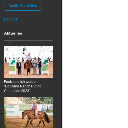
Dunits Finest Stop
Google+
Aktuelles
Footy und ich werden
"Equitana Ranch Riding
Champion 2023"