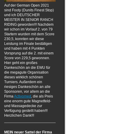
Auf der German Open 2021
sind Footy (Dunits Finest Stop)
und ich DEUTSCHER
MEISTER IN SENIOR RANCH
RIDING geworden!!! Nachdem
wir schon im Vorlauf 2. von 79
Startern wurden mit dem Score
230,5, konnten wir diese
Leistung im Finale bestätigen
und haben mit 4 Punkten
Vorsprung auf die 2. mit einem
Score von 229,5 gewonnen.
Hier geht ein großes
Dankeschön an die EWU für
die megagute Organisation
dieses wirklich schönen
Turniers. Außerdem ein
riesiges Dankeschön an alle
Sponsoren, vor allem an die
Firma
Activomed
, die als Preis
eine enorm gute Magnetfeld-
und Massagedecke zur
Verfügung gestellt haben!!!
Herzlichen Dank!!!
MEIN neuer Sattel der Firma