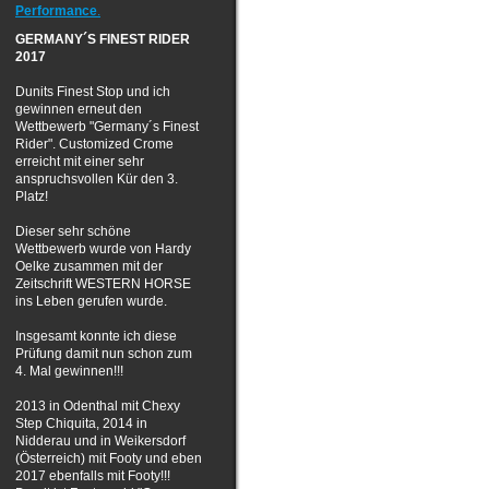
Performance
.
GERMANY´S FINEST RIDER
2017
Dunits Finest Stop und ich
gewinnen erneut den
Wettbewerb "Germany´s Finest
Rider".
Customized Crome
erreicht mit einer sehr
anspruchsvollen Kür den 3.
Platz!
Dieser sehr schöne
Wettbewerb wurde von Hardy
Oelke zusammen mit der
Zeitschrift WESTERN HORSE
ins Leben gerufen wurde.
Insgesamt konnte ich diese
Prüfung damit nun schon zum
4. Mal gewinnen!!!
2013 in Odenthal mit Chexy
Step Chiquita, 2014 in
Nidderau und in Weikersdorf
(Österreich) mit Footy und eben
2017 ebenfalls mit Footy!!!