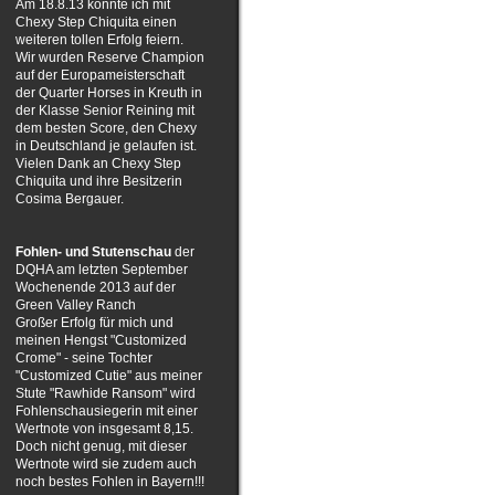
Am 18.8.13 konnte ich mit
Chexy Step Chiquita einen
weiteren tollen Erfolg feiern.
Wir wurden Reserve Champion
auf der Europameisterschaft
der Quarter Horses in Kreuth in
der Klasse Senior Reining mit
dem besten Score, den Chexy
in Deutschland je gelaufen ist.
Vielen Dank an Chexy Step
Chiquita und ihre Besitzerin
Cosima Bergauer.
Fohlen- und Stutenschau
der
DQHA am letzten September
Wochenende 2013 auf der
Green Valley Ranch
Großer Erfolg für mich und
meinen Hengst "Customized
Crome" - seine Tochter
"Customized Cutie" aus meiner
Stute "Rawhide Ransom" wird
Fohlenschausiegerin mit einer
Wertnote von insgesamt 8,15.
Doch nicht genug, mit dieser
Wertnote wird sie zudem auch
noch bestes Fohlen in Bayern!!!