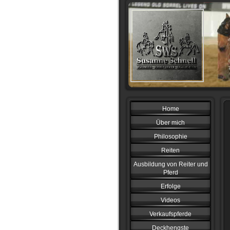
Home
Über mich
Philosophie
Reiten
Ausbildung von Reiter und
Pferd
Erfolge
Videos
Verkaufspferde
Deckhengste