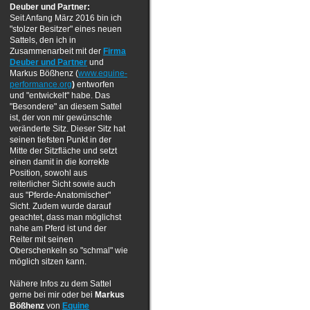
Deuber und Partner:
Seit Anfang März 2016 bin ich
"stolzer Besitzer" eines neuen
Sattels, den ich in
Zusammenarbeit mit der
Firma
Deuber und Partner
und
Markus Bößhenz (
www.equine-
performance.org
)
entworfen
und "entwickelt" habe. Das
"Besondere" an diesem Sattel
ist, der von mir gewünschte
veränderte Sitz. Dieser Sitz hat
seinen tiefsten Punkt in der
Mitte der Sitzfläche und setzt
einen damit in die korrekte
Position, sowohl aus
reiterlicher Sicht sowie auch
aus "Pferde-Anatomischer"
Sicht. Zudem wurde darauf
geachtet, dass man möglichst
nahe am Pferd ist und der
Reiter mit seinen
Oberschenkeln so "schmal" wie
möglich sitzen kann.
Nähere Infos zu dem Sattel
gerne bei mir oder bei
Markus
Bößhenz
von
Equine