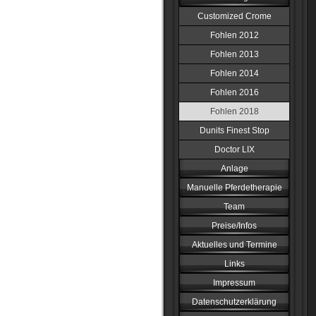
Customized Crome
Fohlen 2012
Fohlen 2013
Fohlen 2014
Fohlen 2016
Fohlen 2018
Dunits Finest Stop
Doctor LIX
Anlage
Manuelle Pferdetherapie
Team
Preise/Infos
Aktuelles und Termine
Links
Impressum
Datenschutzerklärung