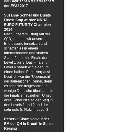
der
Bayrischen Meisterschaft
der EWU
2017
.
Susanne Schnell und Dunits
Finest Stop werden NRHA
EURO FUTURITY Champion
2014
Nach unserem Erfolg auf der
Q13, konnten wir unsere
Erfolgsserie fortsetzen und
schafften es in einem
internationalen und starken
Starterfeld in die Finale der
Level 1 bis 3. Das Finale für
Level 4 haben wir leider um
einen halben Punkt verpasst.
Deutlich war die "Übermacht"
der italienischen Reiner, denn
es schafften insgesamt nur
wenige Deutsche überhaupt in
die Finals einzuziehen. Umso
erfreulicher ist also der Sieg in
den Levels 1 und 2 und der
sehr gute 5. Platz in Level 3.
Reserve Champion auf der
EM der QH in Kreuth in Senior
Reining