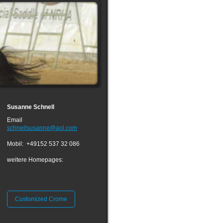
Susanne Schnell
Email
schnellsusanne@aol.com
Mobil: +49152 537 32 086
weitere Homepages:
Customized Crome