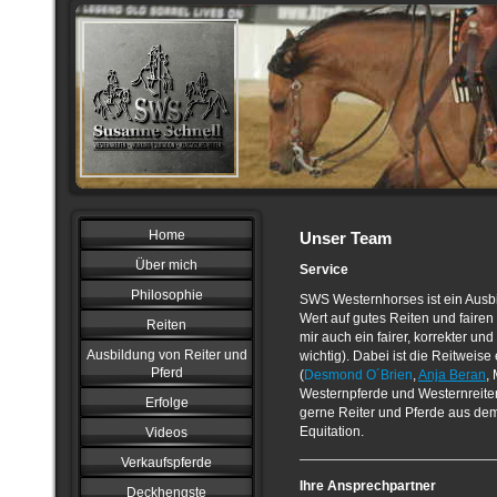
Home
Unser Team
Über mich
Service
Philosophie
SWS Westernhorses ist ein Ausbil
Wert auf gutes Reiten und fairen
Reiten
mir auch ein fairer, korrekter 
Ausbildung von Reiter und
wichtig). Dabei ist die Reitweise
Pferd
(
Desmond O´Brien
,
Anja Beran
,
Westernpferde und Westernreiter
Erfolge
gerne Reiter und Pferde aus de
Equitation.
Videos
Verkaufspferde
Ihre Ansprechpartner
Deckhengste