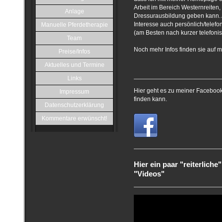
Arbeit im Bereich Westernreiten,
Anlage
Dressurausbildung geben kann. 
Interesse auch persönlich/telefo
Manuelle Pferdetherapie
(am Besten nach kurzer telefoni
Team
Noch mehr Infos finden sie auf m
Preise/Infos
Aktuelles und Termine
Links
Hier geht es zu meiner Faceboo
Impressum
finden kann.
Datenschutzerklärung
Kommentare erwünscht!
Hier ein paar "reiterliche
"Videos"