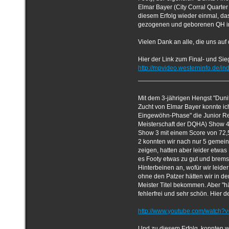
Elmar Bayer (City Corral Quarte
diesem Erfolg wieder einmal, d
gezogenen und geborenen QH in 
Vielen Dank an alle, die uns au
Hier der Link zum Final- und Sieg
http://mpvideo.westerninfo.de/i
Mit dem 3-jährigen Hengst "Duni
Zucht von Elmar Bayer konnte i
Eingewöhn-Phase" die Junior Re
Meisterschaft der DQHA) Show 4
Show 3 mit einem Score von 72,5
2 konnten wir nach nur 5 gemei
zeigen, hatten aber leider etwas
es Footy etwas zu gut und brem
Hinterbeinen an, wofür wir leid
ohne den Patzer hätten wir in 
Meister Titel bekommen. Aber "hät
fehlerfrei und sehr schön. Hier d
http://www.youtube.com/watch?
Und zu diesem Erfolg, konnten w