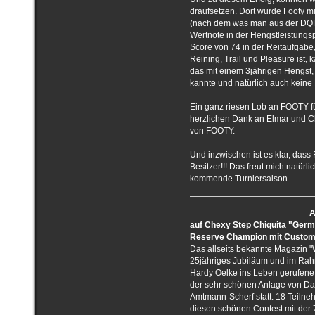
draufsetzen. Dort wurde Footy mi
(nach dem was man aus der DQHA
Wertnote in der Hengstleistungsp
Score von 74 in der Reitaufgabe
Reining, Trail und Pleasure ist,
das mit einem 3jährigen Hengst,
kannte und natürlich auch keine
Ein ganz riesen Lob an FOOTY f
herzlichen Dank an Elmar und Chr
von FOOTY.
Und inzwischen ist es klar, dass
Besitzer!!! Das freut mich natürli
kommende Turniersaison.
A
auf Chexy Step Chiquita "Germ
Reserve Champion mit Custo
Das allseits bekannte Magazin "W
25jähriges Jubiläum und im Rah
Hardy Oelke ins Leben gerufene
der sehr schönen Anlage von Da
Amtmann-Scherf statt. 18 Teilneh
diesen schönen Contest mit der 