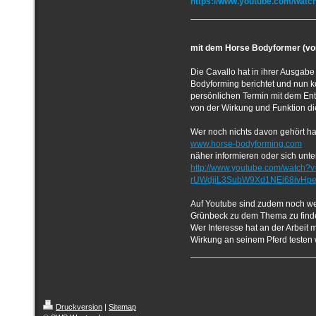
https://www.youtube.com/wat
mit dem Horse Bodyformer (vo
Die Cavallo hat in ihrer Ausgabe
Bodyforming berichtet und nun k
persönlichen Termin mit dem En
von der Wirkung und Funktion d
Wer noch nichts davon gehört hat
www.horse-bodyforming.com
näher informieren oder sich un
http://www.youtube.com/watch?
rUWdjiL3SubW9Xd1NEi68ivHpe
Auf Youtube sind zudem noch wei
Grünbeck zu dem Thema zu find
Wer Interesse hat an der Arbeit
Wirkung an seinem Pferd testen w
Druckversion
|
Sitemap