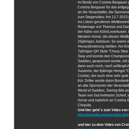
im Besitz von Cosima Bergauer 
Cosima Bergauer für das entgeg
an die Veranstalter, die Sponsor
zum Siegervideo: Am 13.7.2013 g
ins Leben gerufenen Wettbewerb
Reitanlage von Theresa und Dan
der Nähe von Köln/Leverkusen. I
Western Horse, die diesen Wettb
25jähriges Jubiläum. So waren es
Herausforderung stellten. Am En
7jährigen QH Stute "Chexy Step C
Sieg und konnte den Championsat
Saddles, gesponsort wurde, mit 
dann auch noch, nach anfänglic
Susanne, der 6jährige Hengst 
Crome), der auch eine sehr gute 
Kür. Dritter wurde dann Bundest
an alle Sponsoren der Veranstal
World of Saddles, Siering Bits 
Team von Gut Amtmann Scherf, a
Horse und natürlich an Cosima B
Chiquita.
Und hier geht´s zum Video von
http://mpvideo.westerninfo.de
und hier zu dem Video von Cr