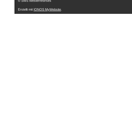
© SWS Westernhorses
Erstellt mit
IONOS MyWebsite
.