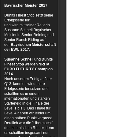
Bayrischer Meister 2017
Dunits Finest Stop setzt seine
Erfolgsserie fort
und wird mit seiner Reiterin
Susanne Schnell Bayrischer
Meister in Senior Reining und
Senior Ranch Riding auf
der
Bayrischen Meisterschaft
der EWU
2017
.
Susanne Schnell und Dunits
Finest Stop werden NRHA
EURO FUTURITY Champion
2014
Nach unserem Erfolg auf der
Q13, konnten wir unsere
Erfolgsserie fortsetzen und
schafften es in einem
internationalen und starken
Starterfeld in die Finale der
Level 1 bis 3. Das Finale für
Level 4 haben wir leider um
einen halben Punkt verpasst.
Deutlich war die "Übermacht"
der italienischen Reiner, denn
es schafften insgesamt nur