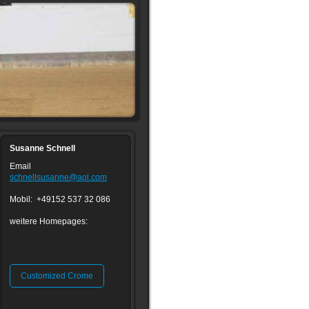
Susanne Schnell
Email
schnellsusanne@aol.com
Mobil: +49152 537 32 086
weitere Homepages:
Customized Crome