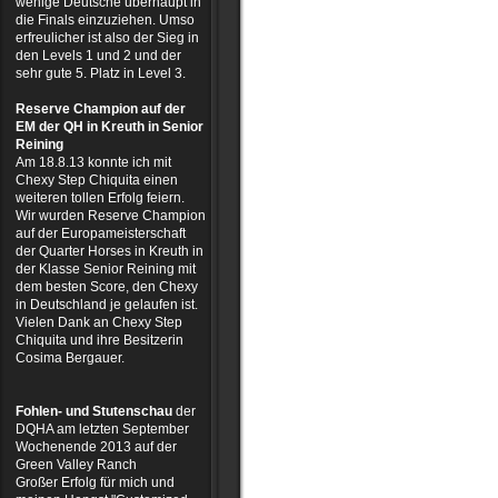
wenige Deutsche überhaupt in
die Finals einzuziehen. Umso
erfreulicher ist also der Sieg in
den Levels 1 und 2 und der
sehr gute 5. Platz in Level 3.
Reserve Champion auf der
EM der QH in Kreuth in Senior
Reining
Am 18.8.13 konnte ich mit
Chexy Step Chiquita einen
weiteren tollen Erfolg feiern.
Wir wurden Reserve Champion
auf der Europameisterschaft
der Quarter Horses in Kreuth in
der Klasse Senior Reining mit
dem besten Score, den Chexy
in Deutschland je gelaufen ist.
Vielen Dank an Chexy Step
Chiquita und ihre Besitzerin
Cosima Bergauer.
Fohlen- und Stutenschau
der
DQHA am letzten September
Wochenende 2013 auf der
Green Valley Ranch
Großer Erfolg für mich und