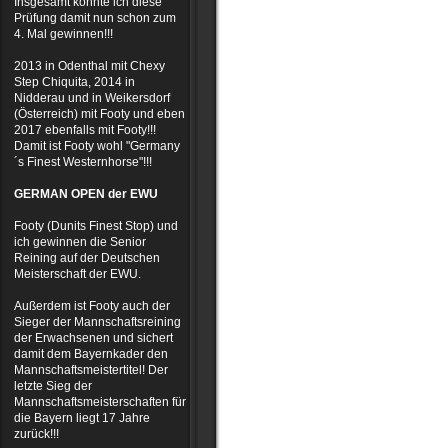
Insgesamt konnte ich diese
Prüfung damit nun schon zum
4. Mal gewinnen!!!
2013 in Odenthal mit Chexy
Step Chiquita, 2014 in
Nidderau und in Weikersdorf
(Österreich) mit Footy und eben
2017 ebenfalls mit Footy!!!
Damit ist Footy wohl "Germany
´s Finest Westernhorse"!!!
GERMAN OPEN der EWU
Footy (Dunits Finest Stop) und
ich gewinnen die Senior
Reining auf der Deutschen
Meisterschaft der EWU.
Außerdem ist Footy auch der
Sieger der Mannschaftsreining
der Erwachsenen und sichert
damit dem Bayernkader den
Mannschaftsmeistertitel! Der
letzte Sieg der
Mannschaftsmeisterschaften für
die Bayern liegt 17 Jahre
zurück!!!