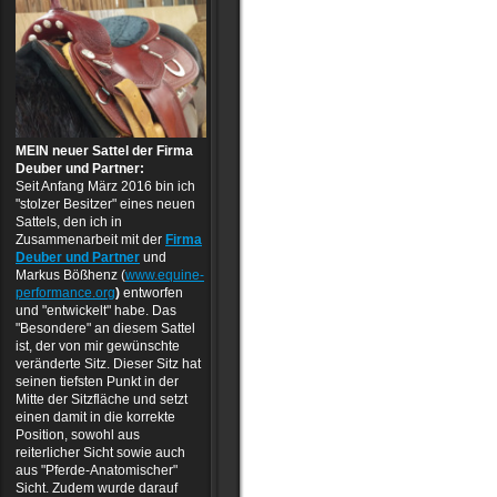
MEIN neuer Sattel der Firma
Deuber und Partner:
Seit Anfang März 2016 bin ich
"stolzer Besitzer" eines neuen
Sattels, den ich in
Zusammenarbeit mit der
Firma
Deuber und Partner
und
Markus Bößhenz (
www.equine-
performance.org
)
entworfen
und "entwickelt" habe. Das
"Besondere" an diesem Sattel
ist, der von mir gewünschte
veränderte Sitz. Dieser Sitz hat
seinen tiefsten Punkt in der
Mitte der Sitzfläche und setzt
einen damit in die korrekte
Position, sowohl aus
reiterlicher Sicht sowie auch
aus "Pferde-Anatomischer"
Sicht. Zudem wurde darauf