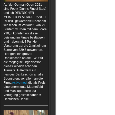
Auf der German Open 2021
sind Footy (Dunits Finest Stop)
und ich DEUTSCHER
MEISTER IN SENIOR RANCH
RIDING geworden!!! Nachdem
wir schon im Vorlauf 2. von 79
Startern wurden mit dem Score
230,5, konnten wir diese
Leistung im Finale bestätigen
und haben mit 4 Punkten
Vorsprung auf die 2. mit einem
Score von 229,5 gewonnen.
Hier geht ein großes
Dankeschön an die EWU für
die megagute Organisation
dieses wirklich schönen
Turniers. Außerdem ein
riesiges Dankeschön an alle
Sponsoren, vor allem an die
Firma
Activomed
, die als Preis
eine enorm gute Magnetfeld-
und Massagedecke zur
Verfügung gestellt haben!!!
Herzlichen Dank!!!