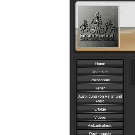
Home
Über mich
Philosophie
Reiten
Ausbildung von Reiter und
Pferd
Erfolge
Videos
Verkaufspferde
Deckhengste