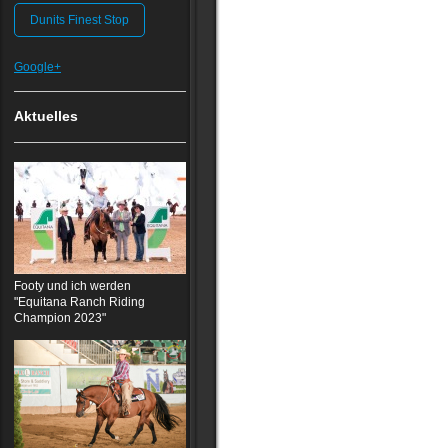
Dunits Finest Stop
Google+
Aktuelles
Footy und ich werden
"Equitana Ranch Riding
Champion 2023"