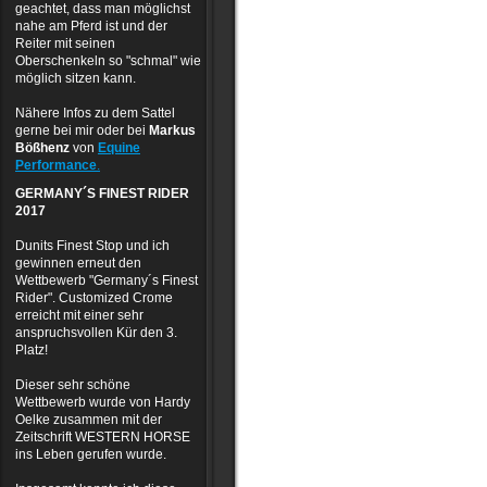
geachtet, dass man möglichst
nahe am Pferd ist und der
Reiter mit seinen
Oberschenkeln so "schmal" wie
möglich sitzen kann.
Nähere Infos zu dem Sattel
gerne bei mir oder bei
Markus
Bößhenz
von
Equine
Performance
.
GERMANY´S FINEST RIDER
2017
Dunits Finest Stop und ich
gewinnen erneut den
Wettbewerb "Germany´s Finest
Rider".
Customized Crome
erreicht mit einer sehr
anspruchsvollen Kür den 3.
Platz!
Dieser sehr schöne
Wettbewerb wurde von Hardy
Oelke zusammen mit der
Zeitschrift WESTERN HORSE
ins Leben gerufen wurde.