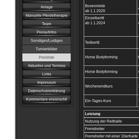
Boxenmiete
Anlage
ab 1.1.2020
Manuelle Pferdetherapie
Einzelberitt
ab 1.1.2024
Team
Preise/Infos
Sonstiges/Lustiges
Teilberitt
Turnierbilder
Horse Bodyforming
Preisliste
Aktuelles und Termine
Horse Bodyforming
Links
Impressum
Wochenendkurs
Datenschutzerklärung
Kommentare erwünscht!
Ein-Tages-Kurs
Leistung
Nutzung der Reithalle
Fremdreiter
Fremdreiter mit einer 10erKarte