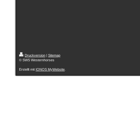
Druckversion
|
Sitemap
© SWS Westernhorses
Erstellt mit
IONOS MyWebsite
.